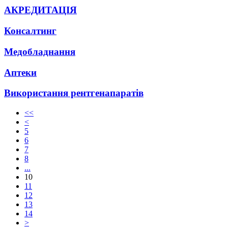
АКРЕДИТАЦІЯ
Консалтинг
Медобладнання
Аптеки
Використання рентгенапаратів
<<
<
5
6
7
8
...
10
11
12
13
14
>