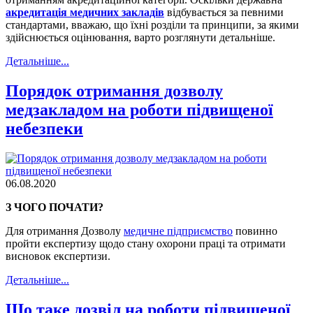
акредитація медичних закладів
відбувається за певними
стандартами, вважаю, що їхні розділи та принципи, за якими
здійснюється оцінювання, варто розглянути детальніше.
Детальнiше...
Порядок отримання дозволу
медзакладом на роботи підвищеної
небезпеки
06.08.2020
З ЧОГО ПОЧАТИ?
Для отримання Дозволу
медичне підприємство
повинно
пройти експертизу
щодо стану охорони праці та отримати
висновок експертизи.
Детальнiше...
Що таке дозвіл на роботи підвищеної