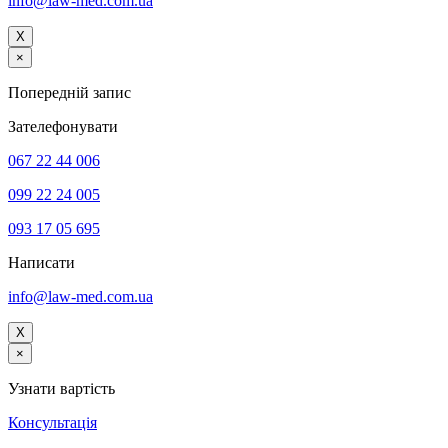
info@law-med.com.ua
X
×
Попередній запис
Зателефонувати
067 22 44 006
099 22 24 005
093 17 05 695
Написати
info@law-med.com.ua
X
×
Узнати вартість
Консультацiя