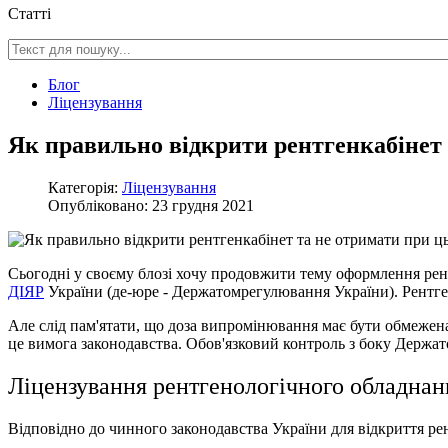
Статті
Блог
Ліцензування
Як правильно відкрити рентгенкабінет
Категорія:
Ліцензування
Опубліковано: 23 грудня 2021
Сьогодні у своєму блозі хочу продовжити тему оформлення рент
ДІЯР
України (де-юре - Держатомрегулювання України). Рентге
Але слід пам'ятати, що доза випромінювання має бути обмежен
це вимога законодавства. Обов'язковий контроль з боку Держ
Ліцензування рентгенологічного обладна
Відповідно до чинного законодавства України для відкриття р