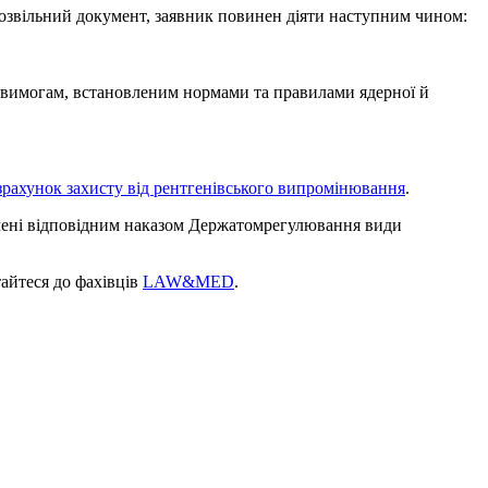
озвільний документ, заявник повинен діяти наступним чином:
и вимогам, встановленим нормами та правилами ядерної й
зрахунок захисту від рентгенівського випромінювання
.
ачені відповідним наказом Держатомрегулювання види
айтеся до фахівців
LAW&MED
.