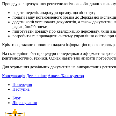
Процедура ліцензування рентгенологічного обладнання викону
надати перелік апаратури органу, що ліцензує;
подати заяву встановленого зразка до Державної інспекції
додати копії установчих документів, а також документи,
радіаційної безпеки;
підготувати довідку про кваліфікацію персоналу, який в
розробити та впровадити систему управління якістю при
Крім того, заявник повинен надати інформацію про контроль р
На сьогоднішні без процедури попереднього оформлення дозві
рентгенологічної техніки. Однак навіть такі апарати потребу
Для отримання дозвільних документів на використання рентген
Консультацiя
Детальнiше
Анкета/Калькулятор
Попередня
Наступна
Блог
Ліцензування