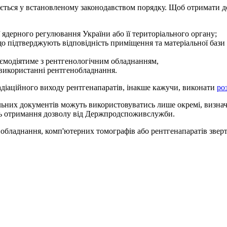
ється у встановленому законодавством порядку. Щоб отримати д
 ядерного регулювання України або її територіального органу;
 що підтверджують відповідність приміщення та матеріальної баз
заємодіятиме з рентгенологічним обладнанням,
 використанні рентгенобладнання.
адіаційного виходу рентгенапаратів, інакше кажучи, виконати
ро
льних документів можуть використовуватись лише окремі, визн
ють отримання дозволу від Держпродспоживслужби.
обладнання, комп'ютерних томографів або рентгенапаратів зверт