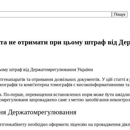
Пошук
 та не отримати при цьому штраф від Д
генапаратів та отримання дозвільних документів. У цій статті я
нографія та комп'ютерна томографія є високоінформативними та
а. По-перше, перевищення встановлених норм може бути шкідлив
атомрегулюваня запроваджено саме з метою запобігання неконтр
ння Держатомрегулювання
ентгенкабінету необхідно оформити ліцензію на провадження дія