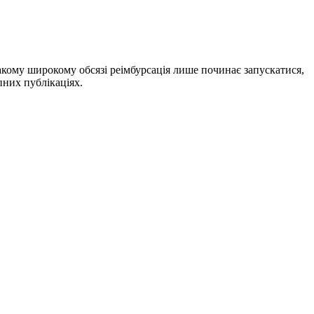
 такому широкому обсязі реімбурсація лише починає запускатися,
пних публікаціях.