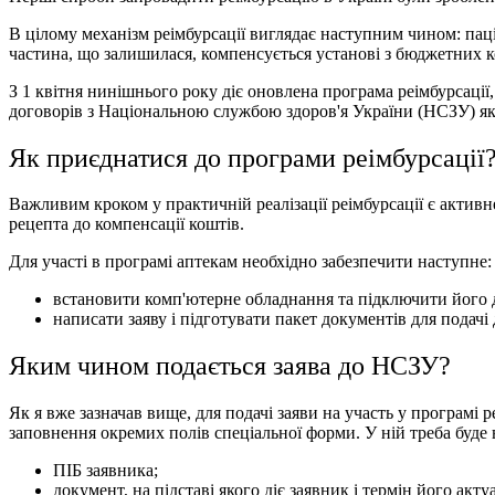
В цілому механізм реімбурсації виглядає наступним чином: паці
частина, що залишилася, компенсується установі з бюджетних к
З 1 квітня нинішнього року діє оновлена ​​програма реімбурсації,
договорів з Національною службою здоров'я України (НСЗУ) як
Як приєднатися до програми реімбурсації
Важливим кроком у практичній реалізації реімбурсації є акти
рецепта до компенсації коштів.
Для участі в програмі аптекам необхідно забезпечити наступне:
встановити комп'ютерне обладнання та підключити його д
написати заяву і підготувати пакет документів для подачі
Яким чином подається заява до НСЗУ?
Як я вже зазначав вище, для подачі заяви на участь у програмі 
заповнення окремих полів спеціальної форми. У ній треба буде
ПІБ заявника;
документ, на підставі якого діє заявник і термін його акту