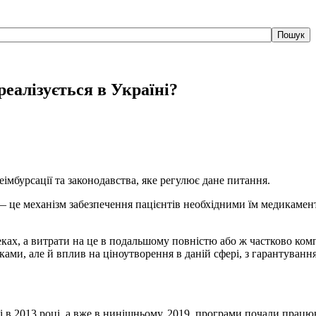
Пошук
реалізується в Україні?
імбурсації та законодавства, яке регулює дане питання.
 це механізм забезпечення пацієнтів необхідними їм медикамен
еках, а витрати на це в подальшому повністю або ж частково к
ами, але й вплив на ціноутворення в даній сфері, з гарантуванн
і в 2013 році, а вже в нинішньому, 2019, програми почали працю