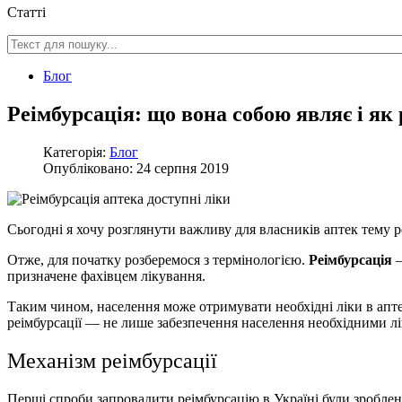
Статті
Блог
Реімбурсація: що вона собою являє і як 
Категорія:
Блог
Опубліковано: 24 серпня 2019
Сьогодні я хочу розглянути важливу для власників аптек тему ре
Отже, для початку розберемося з термінологією.
Реімбурсація
—
призначене фахівцем лікування.
Таким чином, населення може отримувати необхідні ліки в апт
реімбурсації — не лише забезпечення населення необхідними лік
Механізм реімбурсації
Перші спроби запровадити реімбурсацію в Україні були зроблен