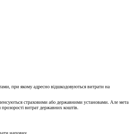
тами, при якому адресно відшкодовуються витрати на
омпенсуються страховими або державними установами. Але мета
я прозорості витрат державних коштів.
вати наповну.