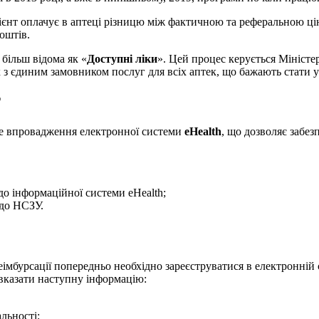
єнт оплачує в аптеці різницю між фактичною та реферальною ціною
оштів.
 більш відома як «
Доступні ліки
». Цей процес керується Міністе
 з єдиним замовником послуг для всіх аптек, що бажають стати 
?
вне впровадження електронної системи
eHealth
, що дозволяє забез
о інформаційної системи eHealth;
 до НСЗУ.
реімбурсації попередньо необхідно зареєструватися в електронній
 вказати наступну інформацію:
альності;